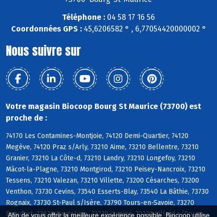
Téléphone :
04 58 17 16 56
Coordonnées GPS :
45,6206582 ° , 6,77054420000002 °
Nous suivre sur
Votre magasin Biocoop Bourg St Maurice (73700) est
proche de :
74170 Les Contamines-Montjoie, 74120 Demi-Quartier, 74120
Megève, 74120 Praz s/Arly, 73210 Aime, 73210 Bellentre, 73210
Granier, 73210 La Côte-d, 73210 Landry, 73210 Longefoy, 73210
Mâcot-la-Plagne, 73210 Montgirod, 73210 Peisey-Nancroix, 73210
Tessens, 73210 Valezan, 73210 Villette, 73200 Césarches, 73200
Venthon, 73730 Cevins, 73540 Esserts-Blay, 73540 La Bâthie, 73730
Rognaix, 73730 St-Paul s/Isère, 73790 Tours-en-Savoie, 73270
Beaufort, 73620 Hauteluce, 73720 Queige, 73270 Villard s/Doron,
Afin de vous offrir la meilleure expérience possible, Biocoop utilise