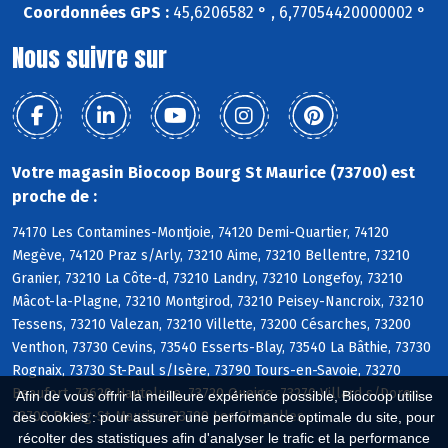
Coordonnées GPS :
45,6206582 ° , 6,77054420000002 °
Nous suivre sur
Votre magasin Biocoop Bourg St Maurice (73700) est
proche de :
74170 Les Contamines-Montjoie, 74120 Demi-Quartier, 74120
Megève, 74120 Praz s/Arly, 73210 Aime, 73210 Bellentre, 73210
Granier, 73210 La Côte-d, 73210 Landry, 73210 Longefoy, 73210
Mâcot-la-Plagne, 73210 Montgirod, 73210 Peisey-Nancroix, 73210
Tessens, 73210 Valezan, 73210 Villette, 73200 Césarches, 73200
Venthon, 73730 Cevins, 73540 Esserts-Blay, 73540 La Bâthie, 73730
Rognaix, 73730 St-Paul s/Isère, 73790 Tours-en-Savoie, 73270
Beaufort, 73620 Hauteluce, 73720 Queige, 73270 Villard s/Doron,
Afin de vous offrir la meilleure expérience possible, Biocoop utilise
73700 Bourg-St-Maurice, 73700 Les Chapelles
des cookies : pour assurer une performance optimale du site, pour
récolter des statistiques afin d'analyser le trafic et la performance