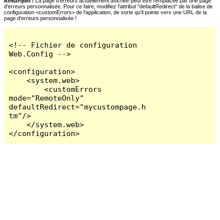
Remarques :
La page d'erreurs actuellement affichée peut être remplacée par une page
d'erreurs personnalisée. Pour ce faire, modifiez l'attribut "defaultRedirect" de la balise de
configuration <customErrors> de l'application, de sorte qu'il pointe vers une URL de la
page d'erreurs personnalisée !
<!-- Fichier de configuration 
Web.Config -->

<configuration>

    <system.web>

        <customErrors 
mode="RemoteOnly" 
defaultRedirect="mycustompage.h
tm"/>

    </system.web>

</configuration>