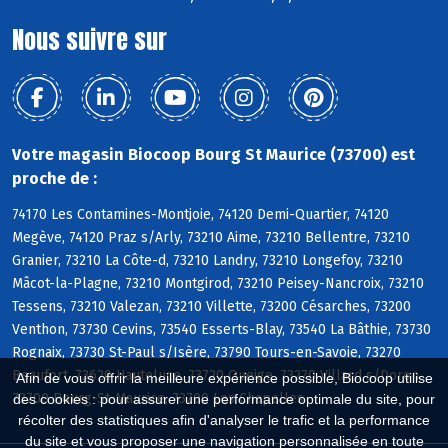
Nous suivre sur
Votre magasin Biocoop Bourg St Maurice (73700) est
proche de :
74170 Les Contamines-Montjoie, 74120 Demi-Quartier, 74120
Megève, 74120 Praz s/Arly, 73210 Aime, 73210 Bellentre, 73210
Granier, 73210 La Côte-d, 73210 Landry, 73210 Longefoy, 73210
Mâcot-la-Plagne, 73210 Montgirod, 73210 Peisey-Nancroix, 73210
Tessens, 73210 Valezan, 73210 Villette, 73200 Césarches, 73200
Venthon, 73730 Cevins, 73540 Esserts-Blay, 73540 La Bâthie, 73730
Rognaix, 73730 St-Paul s/Isère, 73790 Tours-en-Savoie, 73270
Beaufort, 73620 Hauteluce, 73720 Queige, 73270 Villard s/Doron,
Afin de vous offrir la meilleure expérience possible, Biocoop utilise
73700 Bourg-St-Maurice, 73700 Les Chapelles
des cookies : pour assurer une performance optimale du site, pour
récolter des statistiques afin d'analyser le trafic et la performance
du site et vous proposer une navigation personnalisée en toute