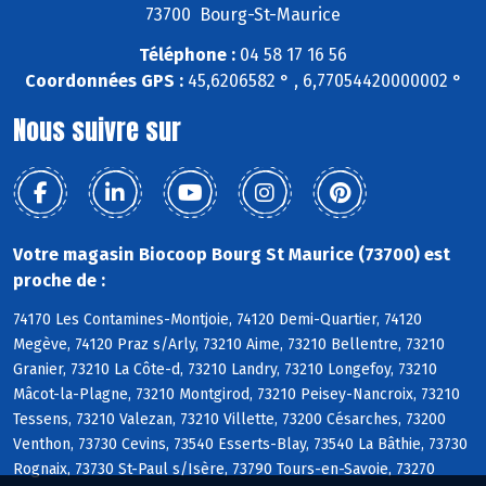
73700 Bourg-St-Maurice
Téléphone :
04 58 17 16 56
Coordonnées GPS :
45,6206582 ° , 6,77054420000002 °
Nous suivre sur
Votre magasin Biocoop Bourg St Maurice (73700) est
proche de :
74170 Les Contamines-Montjoie, 74120 Demi-Quartier, 74120
Megève, 74120 Praz s/Arly, 73210 Aime, 73210 Bellentre, 73210
Granier, 73210 La Côte-d, 73210 Landry, 73210 Longefoy, 73210
Mâcot-la-Plagne, 73210 Montgirod, 73210 Peisey-Nancroix, 73210
Tessens, 73210 Valezan, 73210 Villette, 73200 Césarches, 73200
Venthon, 73730 Cevins, 73540 Esserts-Blay, 73540 La Bâthie, 73730
Rognaix, 73730 St-Paul s/Isère, 73790 Tours-en-Savoie, 73270