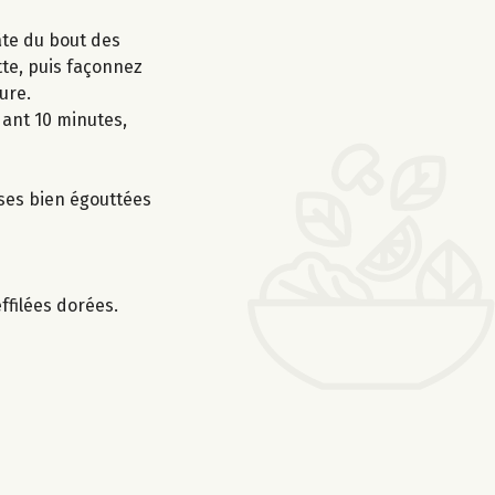
pâte du bout des
tte, puis façonnez
ure.
dant 10 minutes,
ises bien égouttées
ffilées dorées.