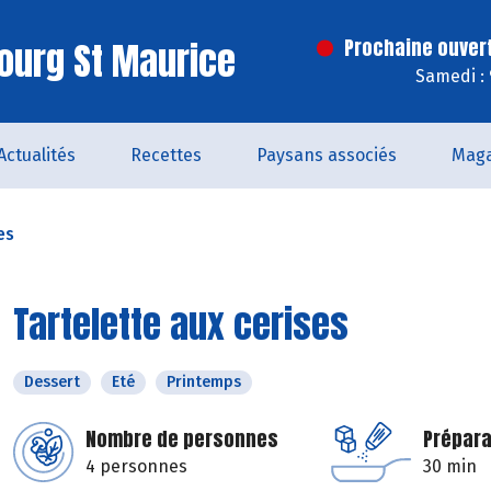
ourg St Maurice
Prochaine ouver
Samedi :
Actualités
Recettes
Paysans associés
Maga
es
Tartelette aux cerises
Dessert
Eté
Printemps
Nombre de personnes
Prépara
4 personnes
30 min