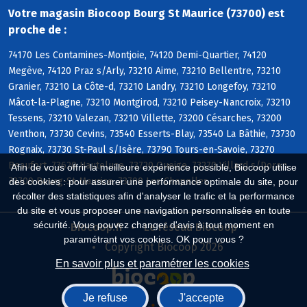
Votre magasin Biocoop Bourg St Maurice (73700) est
proche de :
74170 Les Contamines-Montjoie, 74120 Demi-Quartier, 74120
Megève, 74120 Praz s/Arly, 73210 Aime, 73210 Bellentre, 73210
Granier, 73210 La Côte-d, 73210 Landry, 73210 Longefoy, 73210
Mâcot-la-Plagne, 73210 Montgirod, 73210 Peisey-Nancroix, 73210
Tessens, 73210 Valezan, 73210 Villette, 73200 Césarches, 73200
Venthon, 73730 Cevins, 73540 Esserts-Blay, 73540 La Bâthie, 73730
Rognaix, 73730 St-Paul s/Isère, 73790 Tours-en-Savoie, 73270
Beaufort, 73620 Hauteluce, 73720 Queige, 73270 Villard s/Doron,
Afin de vous offrir la meilleure expérience possible, Biocoop utilise
73700 Bourg-St-Maurice, 73700 Les Chapelles
des cookies : pour assurer une performance optimale du site, pour
récolter des statistiques afin d'analyser le trafic et la performance
du site et vous proposer une navigation personnalisée en toute
sécurité. Vous pouvez changer d'avis à tout moment en
Biocoop.fr
Le réseau Biocoop
paramétrant vos cookies. OK pour vous ?
Copyright Biocoop 2026
En savoir plus et paramétrer les cookies
Je refuse
J'accepte