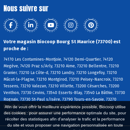
Nous suivre sur
Votre magasin Biocoop Bourg St Maurice (73700) est
proche de :
74170 Les Contamines-Montjoie, 74120 Demi-Quartier, 74120
Megève, 74120 Praz s/Arly, 73210 Aime, 73210 Bellentre, 73210
Granier, 73210 La Côte-d, 73210 Landry, 73210 Longefoy, 73210
Mâcot-la-Plagne, 73210 Montgirod, 73210 Peisey-Nancroix, 73210
Tessens, 73210 Valezan, 73210 Villette, 73200 Césarches, 73200
Venthon, 73730 Cevins, 73540 Esserts-Blay, 73540 La Bâthie, 73730
Rognaix, 73730 St-Paul s/Isère, 73790 Tours-en-Savoie, 73270
Beaufort, 73620 Hauteluce, 73720 Queige, 73270 Villard s/Doron,
Afin de vous offrir la meilleure expérience possible, Biocoop utilise
73700 Bourg-St-Maurice, 73700 Les Chapelles
des cookies : pour assurer une performance optimale du site, pour
récolter des statistiques afin d'analyser le trafic et la performance
du site et vous proposer une navigation personnalisée en toute