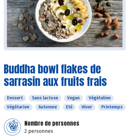
Buddha bowl flakes de
sarrasin aux fruits frais
Dessert
Sans lactose
Vegan
Végétalien
Végétarien
Automne
Eté
Hiver
Printemps
Nombre de personnes
2 personnes