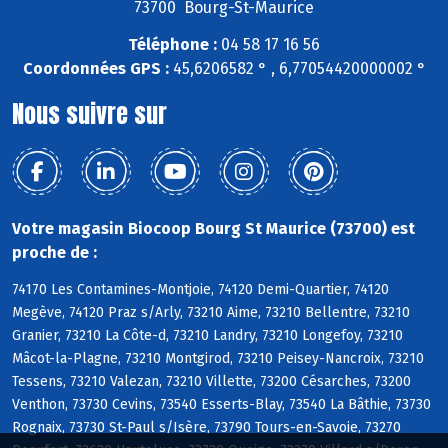
73700 Bourg-St-Maurice
Téléphone :
04 58 17 16 56
Coordonnées GPS :
45,6206582 ° , 6,77054420000002 °
Nous suivre sur
Votre magasin Biocoop Bourg St Maurice (73700) est
proche de :
74170 Les Contamines-Montjoie, 74120 Demi-Quartier, 74120
Megève, 74120 Praz s/Arly, 73210 Aime, 73210 Bellentre, 73210
Granier, 73210 La Côte-d, 73210 Landry, 73210 Longefoy, 73210
Mâcot-la-Plagne, 73210 Montgirod, 73210 Peisey-Nancroix, 73210
Tessens, 73210 Valezan, 73210 Villette, 73200 Césarches, 73200
Venthon, 73730 Cevins, 73540 Esserts-Blay, 73540 La Bâthie, 73730
Rognaix, 73730 St-Paul s/Isère, 73790 Tours-en-Savoie, 73270