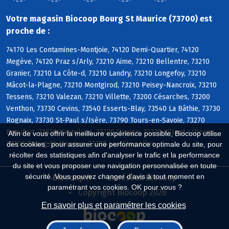
Votre magasin Biocoop Bourg St Maurice (73700) est
proche de :
74170 Les Contamines-Montjoie, 74120 Demi-Quartier, 74120
Megève, 74120 Praz s/Arly, 73210 Aime, 73210 Bellentre, 73210
Granier, 73210 La Côte-d, 73210 Landry, 73210 Longefoy, 73210
Mâcot-la-Plagne, 73210 Montgirod, 73210 Peisey-Nancroix, 73210
Tessens, 73210 Valezan, 73210 Villette, 73200 Césarches, 73200
Venthon, 73730 Cevins, 73540 Esserts-Blay, 73540 La Bâthie, 73730
Rognaix, 73730 St-Paul s/Isère, 73790 Tours-en-Savoie, 73270
Beaufort, 73620 Hauteluce, 73720 Queige, 73270 Villard s/Doron,
Afin de vous offrir la meilleure expérience possible, Biocoop utilise
73700 Bourg-St-Maurice, 73700 Les Chapelles
des cookies : pour assurer une performance optimale du site, pour
récolter des statistiques afin d'analyser le trafic et la performance
du site et vous proposer une navigation personnalisée en toute
sécurité. Vous pouvez changer d'avis à tout moment en
Biocoop.fr
Le réseau Biocoop
paramétrant vos cookies. OK pour vous ?
Copyright Biocoop 2026
En savoir plus et paramétrer les cookies