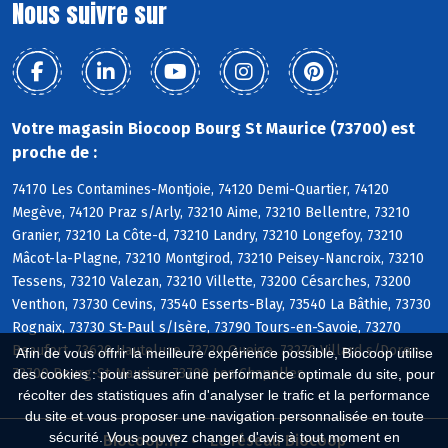
Nous suivre sur
Votre magasin Biocoop Bourg St Maurice (73700) est
proche de :
74170 Les Contamines-Montjoie, 74120 Demi-Quartier, 74120
Megève, 74120 Praz s/Arly, 73210 Aime, 73210 Bellentre, 73210
Granier, 73210 La Côte-d, 73210 Landry, 73210 Longefoy, 73210
Mâcot-la-Plagne, 73210 Montgirod, 73210 Peisey-Nancroix, 73210
Tessens, 73210 Valezan, 73210 Villette, 73200 Césarches, 73200
Venthon, 73730 Cevins, 73540 Esserts-Blay, 73540 La Bâthie, 73730
Rognaix, 73730 St-Paul s/Isère, 73790 Tours-en-Savoie, 73270
Beaufort, 73620 Hauteluce, 73720 Queige, 73270 Villard s/Doron,
Afin de vous offrir la meilleure expérience possible, Biocoop utilise
73700 Bourg-St-Maurice, 73700 Les Chapelles
des cookies : pour assurer une performance optimale du site, pour
récolter des statistiques afin d'analyser le trafic et la performance
du site et vous proposer une navigation personnalisée en toute
sécurité. Vous pouvez changer d'avis à tout moment en
Biocoop.fr
Le réseau Biocoop