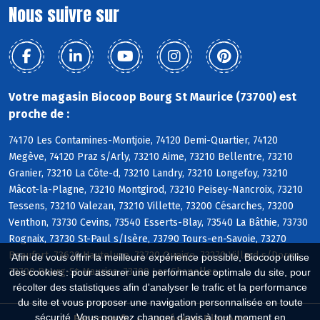
Nous suivre sur
Votre magasin Biocoop Bourg St Maurice (73700) est
proche de :
74170 Les Contamines-Montjoie, 74120 Demi-Quartier, 74120
Megève, 74120 Praz s/Arly, 73210 Aime, 73210 Bellentre, 73210
Granier, 73210 La Côte-d, 73210 Landry, 73210 Longefoy, 73210
Mâcot-la-Plagne, 73210 Montgirod, 73210 Peisey-Nancroix, 73210
Tessens, 73210 Valezan, 73210 Villette, 73200 Césarches, 73200
Venthon, 73730 Cevins, 73540 Esserts-Blay, 73540 La Bâthie, 73730
Rognaix, 73730 St-Paul s/Isère, 73790 Tours-en-Savoie, 73270
Beaufort, 73620 Hauteluce, 73720 Queige, 73270 Villard s/Doron,
Afin de vous offrir la meilleure expérience possible, Biocoop utilise
73700 Bourg-St-Maurice, 73700 Les Chapelles
des cookies : pour assurer une performance optimale du site, pour
récolter des statistiques afin d'analyser le trafic et la performance
du site et vous proposer une navigation personnalisée en toute
sécurité. Vous pouvez changer d'avis à tout moment en
Biocoop.fr
Le réseau Biocoop