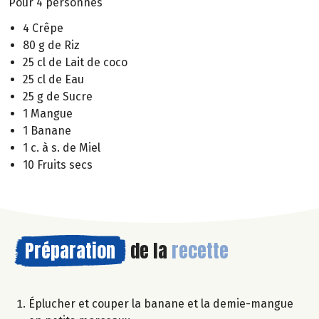
Pour 4 personnes
4 Crêpe
80 g de Riz
25 cl de Lait de coco
25 cl de Eau
25 g de Sucre
1 Mangue
1 Banane
1 c. à s. de Miel
10 Fruits secs
Préparation
de la
recette
Éplucher et couper la banane et la demie-mangue