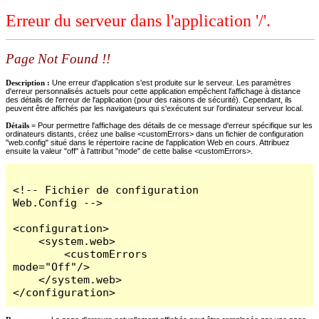
Erreur du serveur dans l'application '/'.
Page Not Found !!
Description :
Une erreur d'application s'est produite sur le serveur. Les paramètres
d'erreur personnalisés actuels pour cette application empêchent l'affichage à distance
des détails de l'erreur de l'application (pour des raisons de sécurité). Cependant, ils
peuvent être affichés par les navigateurs qui s'exécutent sur l'ordinateur serveur local.
Détails =
Pour permettre l'affichage des détails de ce message d'erreur spécifique sur les
ordinateurs distants, créez une balise <customErrors> dans un fichier de configuration
"web.config" situé dans le répertoire racine de l'application Web en cours. Attribuez
ensuite la valeur "off" à l'attribut "mode" de cette balise <customErrors>.
<!-- Fichier de configuration 
Web.Config -->

<configuration>

    <system.web>

        <customErrors 
mode="Off"/>

    </system.web>

</configuration>