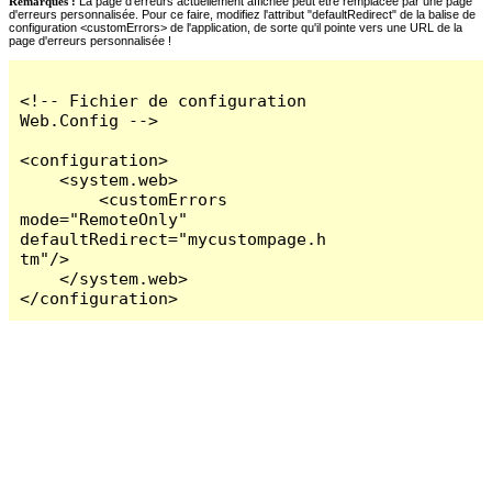
Remarques :
La page d'erreurs actuellement affichée peut être remplacée par une page
d'erreurs personnalisée. Pour ce faire, modifiez l'attribut "defaultRedirect" de la balise de
configuration <customErrors> de l'application, de sorte qu'il pointe vers une URL de la
page d'erreurs personnalisée !
<!-- Fichier de configuration 
Web.Config -->

<configuration>

    <system.web>

        <customErrors 
mode="RemoteOnly" 
defaultRedirect="mycustompage.h
tm"/>

    </system.web>

</configuration>