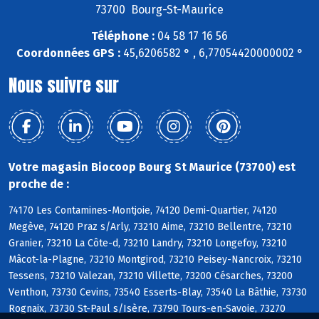
73700 Bourg-St-Maurice
Téléphone :
04 58 17 16 56
Coordonnées GPS :
45,6206582 ° , 6,77054420000002 °
Nous suivre sur
Votre magasin Biocoop Bourg St Maurice (73700) est
proche de :
74170 Les Contamines-Montjoie, 74120 Demi-Quartier, 74120
Megève, 74120 Praz s/Arly, 73210 Aime, 73210 Bellentre, 73210
Granier, 73210 La Côte-d, 73210 Landry, 73210 Longefoy, 73210
Mâcot-la-Plagne, 73210 Montgirod, 73210 Peisey-Nancroix, 73210
Tessens, 73210 Valezan, 73210 Villette, 73200 Césarches, 73200
Venthon, 73730 Cevins, 73540 Esserts-Blay, 73540 La Bâthie, 73730
Rognaix, 73730 St-Paul s/Isère, 73790 Tours-en-Savoie, 73270