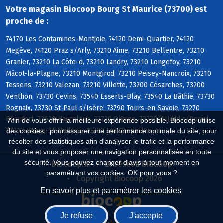
Votre magasin Biocoop Bourg St Maurice (73700) est
proche de :
74170 Les Contamines-Montjoie, 74120 Demi-Quartier, 74120
Megève, 74120 Praz s/Arly, 73210 Aime, 73210 Bellentre, 73210
Granier, 73210 La Côte-d, 73210 Landry, 73210 Longefoy, 73210
Mâcot-la-Plagne, 73210 Montgirod, 73210 Peisey-Nancroix, 73210
Tessens, 73210 Valezan, 73210 Villette, 73200 Césarches, 73200
Venthon, 73730 Cevins, 73540 Esserts-Blay, 73540 La Bâthie, 73730
Rognaix, 73730 St-Paul s/Isère, 73790 Tours-en-Savoie, 73270
Beaufort, 73620 Hauteluce, 73720 Queige, 73270 Villard s/Doron,
Afin de vous offrir la meilleure expérience possible, Biocoop utilise
73700 Bourg-St-Maurice, 73700 Les Chapelles
des cookies : pour assurer une performance optimale du site, pour
récolter des statistiques afin d'analyser le trafic et la performance
du site et vous proposer une navigation personnalisée en toute
sécurité. Vous pouvez changer d'avis à tout moment en
Biocoop.fr
Le réseau Biocoop
paramétrant vos cookies. OK pour vous ?
Copyright Biocoop 2026
En savoir plus et paramétrer les cookies
Je refuse
J'accepte