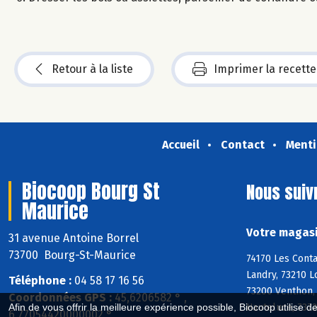
Retour à la liste
Imprimer la recette
Accueil
Contact
Menti
Biocoop Bourg St
Nous suiv
Maurice
Votre magasi
31 avenue Antoine Borrel
73700 Bourg-St-Maurice
74170 Les Conta
Landry, 73210 L
Téléphone :
04 58 17 16 56
73200 Venthon, 
Coordonnées GPS :
45,6206582 ° ,
Hauteluce, 7372
Afin de vous offrir la meilleure expérience possible, Biocoop utilise d
6,77054420000002 °