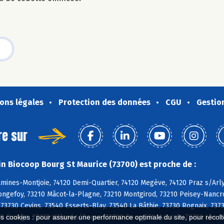
ons légales
Protection des données
CGU
Gestio
re sur
n Biocoop Bourg St Maurice (73700) est proche de :
mines-Montjoie, 74120 Demi-Quartier, 74120 Megève, 74120 Praz s/Arly,
ongefoy, 73210 Mâcot-la-Plagne, 73210 Montgirod, 73210 Peisey-Nancroi
73730 Cevins, 73540 Esserts-Blay, 73540 La Bâthie, 73730 Rognaix, 737
0 Queige, 73270 Villard s/Doron, 73700 Bourg-St-Maurice, 73700 Les 
es cookies : pour assurer une performance optimale du site, pour récolter