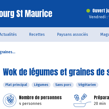
ourg St Maurice
Ouvert j
Vendredi :
Actualités
Recettes
Paysans associés
Maga
raines...
Wok de légumes et graines de
Plat principal
Légumes
Sans porc
Végétarien
Nombre de personnes
Prépara
4 personnes
20 min