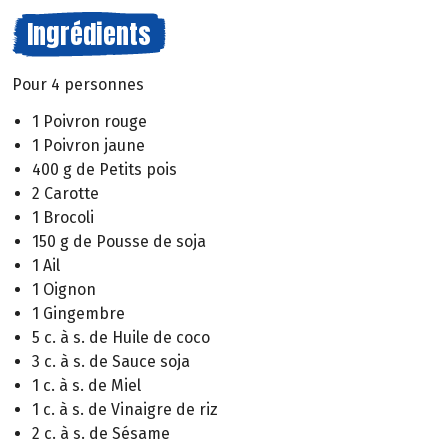
Ingrédients
Pour 4 personnes
1 Poivron rouge
1 Poivron jaune
400 g de Petits pois
2 Carotte
1 Brocoli
150 g de Pousse de soja
1 Ail
1 Oignon
1 Gingembre
5 c. à s. de Huile de coco
3 c. à s. de Sauce soja
1 c. à s. de Miel
1 c. à s. de Vinaigre de riz
2 c. à s. de Sésame