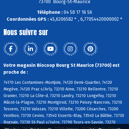
73700 Bourg-St-Maurice
Téléphone :
04 58 17 16 56
Coordonnées GPS :
45,6206582 ° , 6,77054420000002 °
Nous suivre sur
Votre magasin Biocoop Bourg St Maurice (73700) est
proche de :
74170 Les Contamines-Montjoie, 74120 Demi-Quartier, 74120
Megève, 74120 Praz s/Arly, 73210 Aime, 73210 Bellentre, 73210
Granier, 73210 La Côte-d, 73210 Landry, 73210 Longefoy, 73210
Mâcot-la-Plagne, 73210 Montgirod, 73210 Peisey-Nancroix, 73210
Tessens, 73210 Valezan, 73210 Villette, 73200 Césarches, 73200
Venthon, 73730 Cevins, 73540 Esserts-Blay, 73540 La Bâthie, 73730
Rognaix, 73730 St-Paul s/Isère, 73790 Tours-en-Savoie, 73270
Beaufort, 73620 Hauteluce, 73720 Queige, 73270 Villard s/Doron,