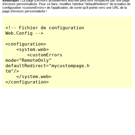
Remarques :
La page d'erreurs actuellement affichée peut être remplacée par une page
d'erreurs personnalisée. Pour ce faire, modifiez l'attribut "defaultRedirect" de la balise de
configuration <customErrors> de l'application, de sorte qu'il pointe vers une URL de la
page d'erreurs personnalisée !
<!-- Fichier de configuration 
Web.Config -->

<configuration>

    <system.web>

        <customErrors 
mode="RemoteOnly" 
defaultRedirect="mycustompage.h
tm"/>

    </system.web>

</configuration>