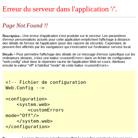
Erreur du serveur dans l'application '/'.
Page Not Found !!
Description :
Une erreur d'application s'est produite sur le serveur. Les paramètres
d'erreur personnalisés actuels pour cette application empêchent l'affichage à distance
des détails de l'erreur de l'application (pour des raisons de sécurité). Cependant, ils
peuvent être affichés par les navigateurs qui s'exécutent sur l'ordinateur serveur local.
Détails =
Pour permettre l'affichage des détails de ce message d'erreur spécifique sur les
ordinateurs distants, créez une balise <customErrors> dans un fichier de configuration
"web.config" situé dans le répertoire racine de l'application Web en cours. Attribuez
ensuite la valeur "off" à l'attribut "mode" de cette balise <customErrors>.
<!-- Fichier de configuration 
Web.Config -->

<configuration>

    <system.web>

        <customErrors 
mode="Off"/>

    </system.web>

</configuration>