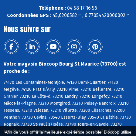
Téléphone :
04 58 17 16 56
Coordonnées GPS :
45,6206582 ° , 6,77054420000002 °
Nous suivre sur
Votre magasin Biocoop Bourg St Maurice (73700) est
proche de :
74170 Les Contamines-Montjoie, 74120 Demi-Quartier, 74120
Megève, 74120 Praz s/Arly, 73210 Aime, 73210 Bellentre, 73210
Granier, 73210 La Côte-d, 73210 Landry, 73210 Longefoy, 73210
Mâcot-la-Plagne, 73210 Montgirod, 73210 Peisey-Nancroix, 73210
Tessens, 73210 Valezan, 73210 Villette, 73200 Césarches, 73200
Venthon, 73730 Cevins, 73540 Esserts-Blay, 73540 La Bâthie, 73730
Rognaix, 73730 St-Paul s/Isère, 73790 Tours-en-Savoie, 73270
Beaufort, 73620 Hauteluce, 73720 Queige, 73270 Villard s/Doron,
Afin de vous offrir la meilleure expérience possible, Biocoop utilise