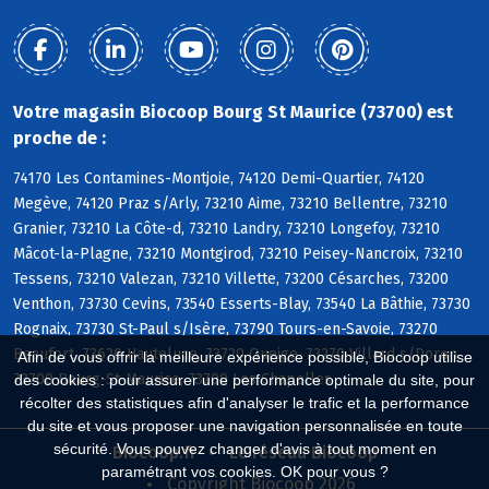
Votre magasin Biocoop Bourg St Maurice (73700) est
proche de :
74170 Les Contamines-Montjoie, 74120 Demi-Quartier, 74120
Megève, 74120 Praz s/Arly, 73210 Aime, 73210 Bellentre, 73210
Granier, 73210 La Côte-d, 73210 Landry, 73210 Longefoy, 73210
Mâcot-la-Plagne, 73210 Montgirod, 73210 Peisey-Nancroix, 73210
Tessens, 73210 Valezan, 73210 Villette, 73200 Césarches, 73200
Venthon, 73730 Cevins, 73540 Esserts-Blay, 73540 La Bâthie, 73730
Rognaix, 73730 St-Paul s/Isère, 73790 Tours-en-Savoie, 73270
Beaufort, 73620 Hauteluce, 73720 Queige, 73270 Villard s/Doron,
Afin de vous offrir la meilleure expérience possible, Biocoop utilise
73700 Bourg-St-Maurice, 73700 Les Chapelles
des cookies : pour assurer une performance optimale du site, pour
récolter des statistiques afin d'analyser le trafic et la performance
du site et vous proposer une navigation personnalisée en toute
sécurité. Vous pouvez changer d'avis à tout moment en
Biocoop.fr
Le réseau Biocoop
paramétrant vos cookies. OK pour vous ?
Copyright Biocoop 2026