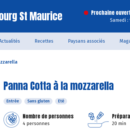
ourg St Maurice
Prochaine ouver
Samedi :
Actualités
Recettes
Paysans associés
Maga
zzarella
Panna Cotta à la mozzarella
Entrée
Sans gluten
Eté
Nombre de personnes
Prépara
4 personnes
20 min