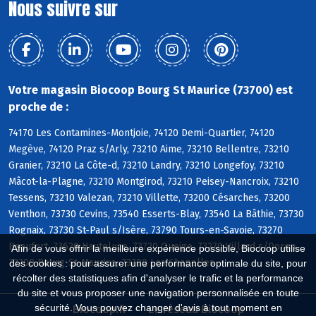
Nous suivre sur
Votre magasin Biocoop Bourg St Maurice (73700) est
proche de :
74170 Les Contamines-Montjoie, 74120 Demi-Quartier, 74120
Megève, 74120 Praz s/Arly, 73210 Aime, 73210 Bellentre, 73210
Granier, 73210 La Côte-d, 73210 Landry, 73210 Longefoy, 73210
Mâcot-la-Plagne, 73210 Montgirod, 73210 Peisey-Nancroix, 73210
Tessens, 73210 Valezan, 73210 Villette, 73200 Césarches, 73200
Venthon, 73730 Cevins, 73540 Esserts-Blay, 73540 La Bâthie, 73730
Rognaix, 73730 St-Paul s/Isère, 73790 Tours-en-Savoie, 73270
Beaufort, 73620 Hauteluce, 73720 Queige, 73270 Villard s/Doron,
Afin de vous offrir la meilleure expérience possible, Biocoop utilise
73700 Bourg-St-Maurice, 73700 Les Chapelles
des cookies : pour assurer une performance optimale du site, pour
récolter des statistiques afin d'analyser le trafic et la performance
du site et vous proposer une navigation personnalisée en toute
sécurité. Vous pouvez changer d'avis à tout moment en
Biocoop.fr
Le réseau Biocoop