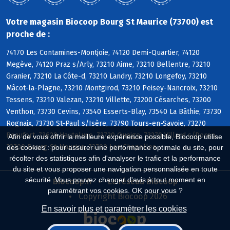
Votre magasin Biocoop Bourg St Maurice (73700) est
proche de :
74170 Les Contamines-Montjoie, 74120 Demi-Quartier, 74120
Megève, 74120 Praz s/Arly, 73210 Aime, 73210 Bellentre, 73210
Granier, 73210 La Côte-d, 73210 Landry, 73210 Longefoy, 73210
Mâcot-la-Plagne, 73210 Montgirod, 73210 Peisey-Nancroix, 73210
Tessens, 73210 Valezan, 73210 Villette, 73200 Césarches, 73200
Venthon, 73730 Cevins, 73540 Esserts-Blay, 73540 La Bâthie, 73730
Rognaix, 73730 St-Paul s/Isère, 73790 Tours-en-Savoie, 73270
Beaufort, 73620 Hauteluce, 73720 Queige, 73270 Villard s/Doron,
Afin de vous offrir la meilleure expérience possible, Biocoop utilise
73700 Bourg-St-Maurice, 73700 Les Chapelles
des cookies : pour assurer une performance optimale du site, pour
récolter des statistiques afin d'analyser le trafic et la performance
du site et vous proposer une navigation personnalisée en toute
sécurité. Vous pouvez changer d'avis à tout moment en
Biocoop.fr
Le réseau Biocoop
paramétrant vos cookies. OK pour vous ?
Copyright Biocoop 2026
En savoir plus et paramétrer les cookies