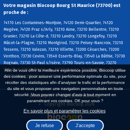
Votre magasin Biocoop Bourg St Maurice (73700) est
proche de :
74170 Les Contamines-Montjoie, 74120 Demi-Quartier, 74120
Megève, 74120 Praz s/Arly, 73210 Aime, 73210 Bellentre, 73210
Granier, 73210 La Côte-d, 73210 Landry, 73210 Longefoy, 73210
Mâcot-la-Plagne, 73210 Montgirod, 73210 Peisey-Nancroix, 73210
Tessens, 73210 Valezan, 73210 Villette, 73200 Césarches, 73200
Venthon, 73730 Cevins, 73540 Esserts-Blay, 73540 La Bâthie, 73730
Rognaix, 73730 St-Paul s/Isère, 73790 Tours-en-Savoie, 73270
Beaufort, 73620 Hauteluce, 73720 Queige, 73270 Villard s/Doron,
Afin de vous offrir la meilleure expérience possible, Biocoop utilise
73700 Bourg-St-Maurice, 73700 Les Chapelles
des cookies : pour assurer une performance optimale du site, pour
récolter des statistiques afin d'analyser le trafic et la performance
du site et vous proposer une navigation personnalisée en toute
sécurité. Vous pouvez changer d'avis à tout moment en
Biocoop.fr
Le réseau Biocoop
paramétrant vos cookies. OK pour vous ?
Copyright Biocoop 2026
En savoir plus et paramétrer les cookies
Je refuse
J'accepte