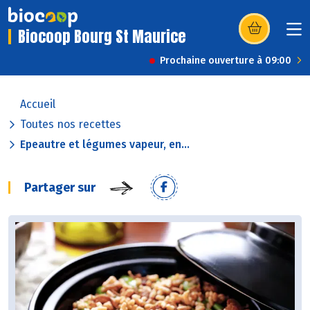
Biocoop Bourg St Maurice
(s’ouvre dans u
Prochaine ouverture à 09:00
Accueil
Toutes nos recettes
Epeautre et légumes vapeur, en...
Partager sur