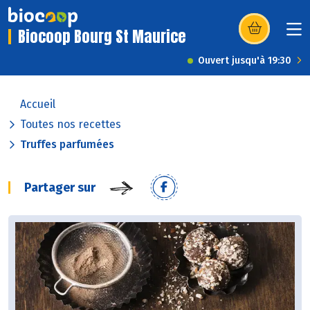
Biocoop Bourg St Maurice
(s’ouvre dans u
Ouvert jusqu'à 19:30
Accueil
Toutes nos recettes
Truffes parfumées
Partager sur