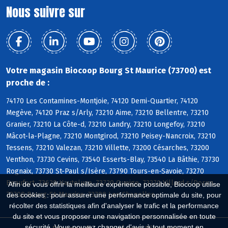
Nous suivre sur
Votre magasin Biocoop Bourg St Maurice (73700) est
proche de :
74170 Les Contamines-Montjoie, 74120 Demi-Quartier, 74120
Megève, 74120 Praz s/Arly, 73210 Aime, 73210 Bellentre, 73210
Granier, 73210 La Côte-d, 73210 Landry, 73210 Longefoy, 73210
Mâcot-la-Plagne, 73210 Montgirod, 73210 Peisey-Nancroix, 73210
Tessens, 73210 Valezan, 73210 Villette, 73200 Césarches, 73200
Venthon, 73730 Cevins, 73540 Esserts-Blay, 73540 La Bâthie, 73730
Rognaix, 73730 St-Paul s/Isère, 73790 Tours-en-Savoie, 73270
Beaufort, 73620 Hauteluce, 73720 Queige, 73270 Villard s/Doron,
Afin de vous offrir la meilleure expérience possible, Biocoop utilise
73700 Bourg-St-Maurice, 73700 Les Chapelles
des cookies : pour assurer une performance optimale du site, pour
récolter des statistiques afin d'analyser le trafic et la performance
du site et vous proposer une navigation personnalisée en toute
sécurité. Vous pouvez changer d'avis à tout moment en