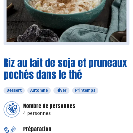
Riz au lait de soja et pruneaux
pochés dans le thé
Dessert
Automne
Hiver
Printemps
Nombre de personnes
4 personnes
Préparation