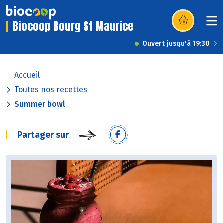
Biocoop Bourg St Maurice
(s’ouvre dans u
Ouvert jusqu'à 19:30
Accueil
Toutes nos recettes
Summer bowl
Partager sur