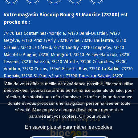
Votre magasin Biocoop Bourg St Maurice (73700) est
proche de :
74170 Les Contamines-Montjoie, 74120 Demi-Quartier, 74120
Megève, 74120 Praz s/Arly, 73210 Aime, 73210 Bellentre, 73210
Granier, 73210 La Côte-d, 73210 Landry, 73210 Longefoy, 73210
Mâcot-la-Plagne, 73210 Montgirod, 73210 Peisey-Nancroix, 73210
Tessens, 73210 Valezan, 73210 Villette, 73200 Césarches, 73200
Venthon, 73730 Cevins, 73540 Esserts-Blay, 73540 La Bâthie, 73730
Rognaix, 73730 St-Paul s/Isère, 73790 Tours-en-Savoie, 73270
Beaufort, 73620 Hauteluce, 73720 Queige, 73270 Villard s/Doron,
Afin de vous offrir la meilleure expérience possible, Biocoop utilise
73700 Bourg-St-Maurice, 73700 Les Chapelles
des cookies : pour assurer une performance optimale du site, pour
récolter des statistiques afin d'analyser le trafic et la performance
du site et vous proposer une navigation personnalisée en toute
sécurité. Vous pouvez changer d'avis à tout moment en
Biocoop.fr
Le réseau Biocoop
paramétrant vos cookies. OK pour vous ?
Copyright Biocoop 2026
En savoir plus et paramétrer les cookies