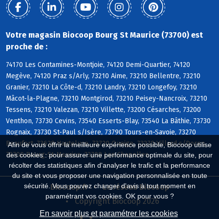
Votre magasin Biocoop Bourg St Maurice (73700) est
proche de :
74170 Les Contamines-Montjoie, 74120 Demi-Quartier, 74120
Megève, 74120 Praz s/Arly, 73210 Aime, 73210 Bellentre, 73210
Granier, 73210 La Côte-d, 73210 Landry, 73210 Longefoy, 73210
Mâcot-la-Plagne, 73210 Montgirod, 73210 Peisey-Nancroix, 73210
Tessens, 73210 Valezan, 73210 Villette, 73200 Césarches, 73200
Venthon, 73730 Cevins, 73540 Esserts-Blay, 73540 La Bâthie, 73730
Rognaix, 73730 St-Paul s/Isère, 73790 Tours-en-Savoie, 73270
Beaufort, 73620 Hauteluce, 73720 Queige, 73270 Villard s/Doron,
Afin de vous offrir la meilleure expérience possible, Biocoop utilise
73700 Bourg-St-Maurice, 73700 Les Chapelles
des cookies : pour assurer une performance optimale du site, pour
récolter des statistiques afin d'analyser le trafic et la performance
du site et vous proposer une navigation personnalisée en toute
sécurité. Vous pouvez changer d'avis à tout moment en
Biocoop.fr
Le réseau Biocoop
paramétrant vos cookies. OK pour vous ?
Copyright Biocoop 2026
En savoir plus et paramétrer les cookies