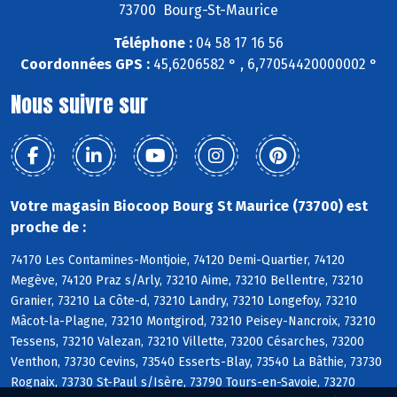
73700 Bourg-St-Maurice
Téléphone :
04 58 17 16 56
Coordonnées GPS :
45,6206582 ° , 6,77054420000002 °
Nous suivre sur
Votre magasin Biocoop Bourg St Maurice (73700) est
proche de :
74170 Les Contamines-Montjoie, 74120 Demi-Quartier, 74120
Megève, 74120 Praz s/Arly, 73210 Aime, 73210 Bellentre, 73210
Granier, 73210 La Côte-d, 73210 Landry, 73210 Longefoy, 73210
Mâcot-la-Plagne, 73210 Montgirod, 73210 Peisey-Nancroix, 73210
Tessens, 73210 Valezan, 73210 Villette, 73200 Césarches, 73200
Venthon, 73730 Cevins, 73540 Esserts-Blay, 73540 La Bâthie, 73730
Rognaix, 73730 St-Paul s/Isère, 73790 Tours-en-Savoie, 73270