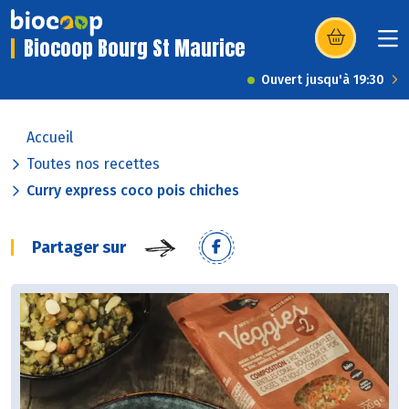
Biocoop Bourg St Maurice
(s’ouvre dans u
Ouvert jusqu'à 19:30
Accueil
Toutes nos recettes
Curry express coco pois chiches
Partager sur