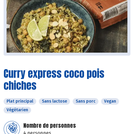
Curry express coco pois
chiches
Plat principal
Sans lactose
Sans porc
Vegan
Végétarien
Nombre de personnes
4 personnes