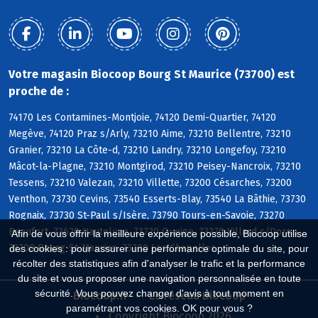
Votre magasin Biocoop Bourg St Maurice (73700) est
proche de :
74170 Les Contamines-Montjoie, 74120 Demi-Quartier, 74120
Megève, 74120 Praz s/Arly, 73210 Aime, 73210 Bellentre, 73210
Granier, 73210 La Côte-d, 73210 Landry, 73210 Longefoy, 73210
Mâcot-la-Plagne, 73210 Montgirod, 73210 Peisey-Nancroix, 73210
Tessens, 73210 Valezan, 73210 Villette, 73200 Césarches, 73200
Venthon, 73730 Cevins, 73540 Esserts-Blay, 73540 La Bâthie, 73730
Rognaix, 73730 St-Paul s/Isère, 73790 Tours-en-Savoie, 73270
Beaufort, 73620 Hauteluce, 73720 Queige, 73270 Villard s/Doron,
Afin de vous offrir la meilleure expérience possible, Biocoop utilise
73700 Bourg-St-Maurice, 73700 Les Chapelles
des cookies : pour assurer une performance optimale du site, pour
récolter des statistiques afin d'analyser le trafic et la performance
du site et vous proposer une navigation personnalisée en toute
sécurité. Vous pouvez changer d'avis à tout moment en
Biocoop.fr
Le réseau Biocoop
paramétrant vos cookies. OK pour vous ?
Copyright Biocoop 2026