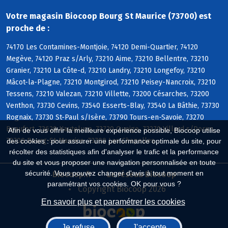
Votre magasin Biocoop Bourg St Maurice (73700) est
proche de :
74170 Les Contamines-Montjoie, 74120 Demi-Quartier, 74120
Megève, 74120 Praz s/Arly, 73210 Aime, 73210 Bellentre, 73210
Granier, 73210 La Côte-d, 73210 Landry, 73210 Longefoy, 73210
Mâcot-la-Plagne, 73210 Montgirod, 73210 Peisey-Nancroix, 73210
Tessens, 73210 Valezan, 73210 Villette, 73200 Césarches, 73200
Venthon, 73730 Cevins, 73540 Esserts-Blay, 73540 La Bâthie, 73730
Rognaix, 73730 St-Paul s/Isère, 73790 Tours-en-Savoie, 73270
Beaufort, 73620 Hauteluce, 73720 Queige, 73270 Villard s/Doron,
Afin de vous offrir la meilleure expérience possible, Biocoop utilise
73700 Bourg-St-Maurice, 73700 Les Chapelles
des cookies : pour assurer une performance optimale du site, pour
récolter des statistiques afin d'analyser le trafic et la performance
du site et vous proposer une navigation personnalisée en toute
sécurité. Vous pouvez changer d'avis à tout moment en
Biocoop.fr
Le réseau Biocoop
paramétrant vos cookies. OK pour vous ?
Copyright Biocoop 2026
En savoir plus et paramétrer les cookies
Je refuse
J'accepte