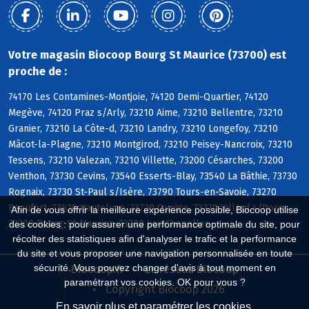
Votre magasin Biocoop Bourg St Maurice (73700) est
proche de :
74170 Les Contamines-Montjoie, 74120 Demi-Quartier, 74120
Megève, 74120 Praz s/Arly, 73210 Aime, 73210 Bellentre, 73210
Granier, 73210 La Côte-d, 73210 Landry, 73210 Longefoy, 73210
Mâcot-la-Plagne, 73210 Montgirod, 73210 Peisey-Nancroix, 73210
Tessens, 73210 Valezan, 73210 Villette, 73200 Césarches, 73200
Venthon, 73730 Cevins, 73540 Esserts-Blay, 73540 La Bâthie, 73730
Rognaix, 73730 St-Paul s/Isère, 73790 Tours-en-Savoie, 73270
Beaufort, 73620 Hauteluce, 73720 Queige, 73270 Villard s/Doron,
Afin de vous offrir la meilleure expérience possible, Biocoop utilise
73700 Bourg-St-Maurice, 73700 Les Chapelles
des cookies : pour assurer une performance optimale du site, pour
récolter des statistiques afin d'analyser le trafic et la performance
du site et vous proposer une navigation personnalisée en toute
sécurité. Vous pouvez changer d'avis à tout moment en
Biocoop.fr
Le réseau Biocoop
paramétrant vos cookies. OK pour vous ?
Copyright Biocoop 2026
En savoir plus et paramétrer les cookies