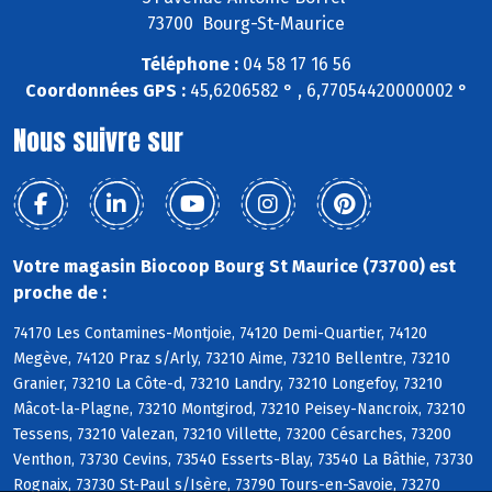
73700 Bourg-St-Maurice
Téléphone :
04 58 17 16 56
Coordonnées GPS :
45,6206582 ° , 6,77054420000002 °
Nous suivre sur
Votre magasin Biocoop Bourg St Maurice (73700) est
proche de :
74170 Les Contamines-Montjoie, 74120 Demi-Quartier, 74120
Megève, 74120 Praz s/Arly, 73210 Aime, 73210 Bellentre, 73210
Granier, 73210 La Côte-d, 73210 Landry, 73210 Longefoy, 73210
Mâcot-la-Plagne, 73210 Montgirod, 73210 Peisey-Nancroix, 73210
Tessens, 73210 Valezan, 73210 Villette, 73200 Césarches, 73200
Venthon, 73730 Cevins, 73540 Esserts-Blay, 73540 La Bâthie, 73730
Rognaix, 73730 St-Paul s/Isère, 73790 Tours-en-Savoie, 73270