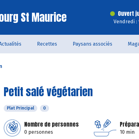
ourg St Maurice
Ouvert j
Vendredi :
Actualités
Recettes
Paysans associés
Maga
n
Petit salé végétarien
Plat Principal
0
Nombre de personnes
Prépara
0 personnes
10 min