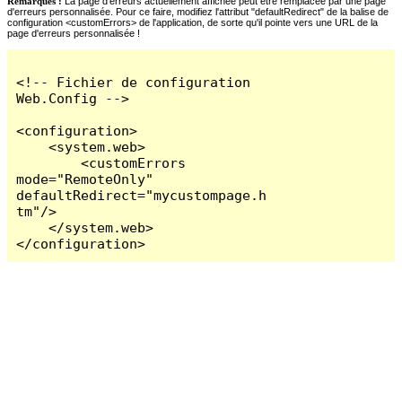
Remarques :
La page d'erreurs actuellement affichée peut être remplacée par une page
d'erreurs personnalisée. Pour ce faire, modifiez l'attribut "defaultRedirect" de la balise de
configuration <customErrors> de l'application, de sorte qu'il pointe vers une URL de la
page d'erreurs personnalisée !
<!-- Fichier de configuration 
Web.Config -->

<configuration>

    <system.web>

        <customErrors 
mode="RemoteOnly" 
defaultRedirect="mycustompage.h
tm"/>

    </system.web>

</configuration>