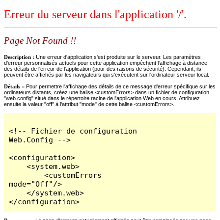
Erreur du serveur dans l'application '/'.
Page Not Found !!
Description :
Une erreur d'application s'est produite sur le serveur. Les paramètres
d'erreur personnalisés actuels pour cette application empêchent l'affichage à distance
des détails de l'erreur de l'application (pour des raisons de sécurité). Cependant, ils
peuvent être affichés par les navigateurs qui s'exécutent sur l'ordinateur serveur local.
Détails =
Pour permettre l'affichage des détails de ce message d'erreur spécifique sur les
ordinateurs distants, créez une balise <customErrors> dans un fichier de configuration
"web.config" situé dans le répertoire racine de l'application Web en cours. Attribuez
ensuite la valeur "off" à l'attribut "mode" de cette balise <customErrors>.
<!-- Fichier de configuration 
Web.Config -->

<configuration>

    <system.web>

        <customErrors 
mode="Off"/>

    </system.web>

</configuration>