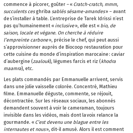
commence à picorer, goûter – «
Cratch-cratch, mmm,
succulents ces
ghriba
sablés sésame-amandes
» – avant
de s’installer à table. L’entreprise de Tarek Idrissi n’est
pas qu’humainement «
inclusive
», elle est «
bio, de
saison, locale et végane. On cherche à réduire
l’empreinte carbone
», précise le chef, qui peut aussi
s’approvisionner auprès de Biocoop restauration pour
cette cuisine du monde d’inspiration marocaine : caviar
d’aubergine (
zaalouk
), légumes farcis et riz (
khodra
maamra
), etc.
Les plats commandés par Emmanuelle arrivent, servis
dans une jolie vaisselle colorée. Concentré, Mathieu
filme. Emmanuelle déguste, commente, se réjouit,
décontractée. Sur les réseaux sociaux, les abonnés
demandent souvent à voir le cameraman, toujours
invisible dans les vidéos, mais dont la voix relance la
gourmande. «
C’est devenu une blague entre les
internautes et nous
», dit-il amusé. Alors il est comment