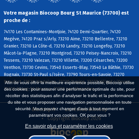
Votre magasin Biocoop Bourg St Maurice (73700) est
proche de :
74170 Les Contamines-Montjoie, 74120 Demi-Quartier, 74120
Megève, 74120 Praz s/Arly, 73210 Aime, 73210 Bellentre, 73210
Granier, 73210 La Côte-d, 73210 Landry, 73210 Longefoy, 73210
Mâcot-la-Plagne, 73210 Montgirod, 73210 Peisey-Nancroix, 73210
Tessens, 73210 Valezan, 73210 Villette, 73200 Césarches, 73200
Venthon, 73730 Cevins, 73540 Esserts-Blay, 73540 La Bâthie, 73730
Rognaix, 73730 St-Paul s/Isère, 73790 Tours-en-Savoie, 73270
Beaufort, 73620 Hauteluce, 73720 Queige, 73270 Villard s/Doron,
Afin de vous offrir la meilleure expérience possible, Biocoop utilise
73700 Bourg-St-Maurice, 73700 Les Chapelles
des cookies : pour assurer une performance optimale du site, pour
récolter des statistiques afin d'analyser le trafic et la performance
du site et vous proposer une navigation personnalisée en toute
sécurité. Vous pouvez changer d'avis à tout moment en
Biocoop.fr
Le réseau Biocoop
paramétrant vos cookies. OK pour vous ?
Copyright Biocoop 2026
En savoir plus et paramétrer les cookies